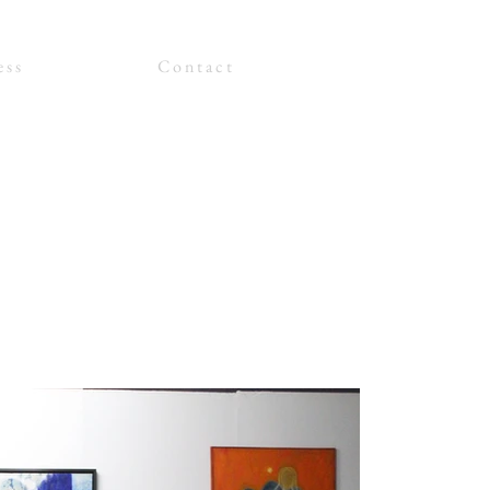
 s s
C o n t a c t