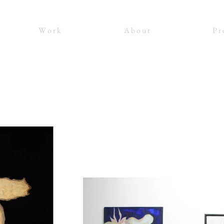
W o r k
A b o u t
P r e