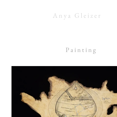
A n y a G l e i z e r
P a i n t i n g